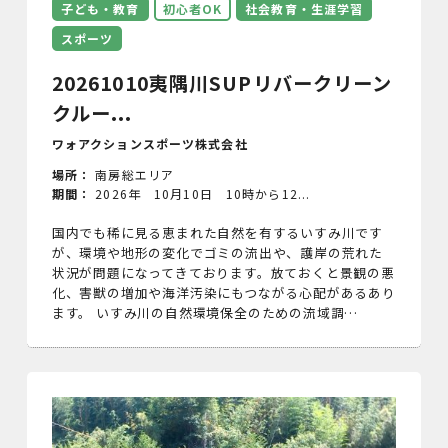
子ども・教育
初心者OK
社会教育・生涯学習
スポーツ
20261010夷隅川SUPリバークリーン
クルー...
ワォアクションスポーツ株式会社
場所：
南房総エリア
期間：
2026年 10月10日 10時から12...
国内でも稀に見る恵まれた自然を有するいすみ川です
が、環境や地形の変化でゴミの流出や、護岸の荒れた
状況が問題になってきております。放ておくと景観の悪
化、害獣の増加や海洋汚染にもつながる心配があるあり
ます。 いすみ川の自然環境保全のための流域調…