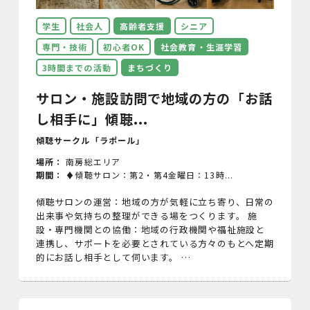
学生
社会人
高齢者支援
シニア
専門・技術
初心者OK
社会教育・生涯学習
3時間までの活動
まちづくり
サロン・施設訪問で地域の方の「お話
し相手に」傾聴...
傾聴サークル「ラポール」
場所：
南房総エリア
期間：
♦︎傾聴サロン：第2・第4金曜日：13時...
傾聴サロンの運営：地域の方が気軽に立ち寄り、日常の
出来事や気持ちの整理ができる場をつくります。 施
設・専門機関との協働：地域の行政機関や福祉施設と
連携し、サポートを必要とされている方々のもとへ定期
的にお話し相手として伺います。 …