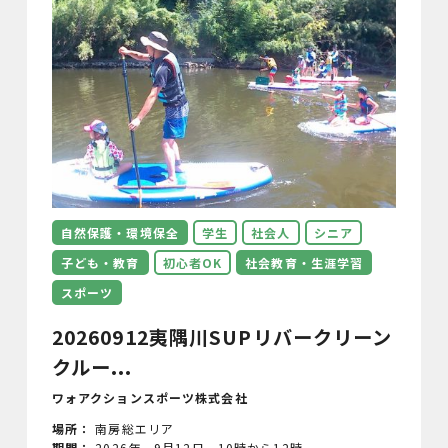
自然保護・環境保全
学生
社会人
シニア
子ども・教育
初心者OK
社会教育・生涯学習
スポーツ
20260912夷隅川SUPリバークリーン
クルー...
ワォアクションスポーツ株式会社
場所：
南房総エリア
期間：
2026年 9月12日 10時から12時