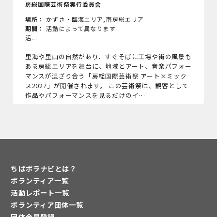
房総国際芸術祭実行委員会
場所：
かずさ・臨海エリア
,
南房総エリア
期間：
活動によって異なります
活...
里海や里山の自然があり、すぐそばに工場や街の風景も
ある房総エリアを舞台に、地域とアート、音楽パフォー
マンスが混ざり合う「房総国際芸術祭 アート×ミック
ス2027」が開催されます。 この芸術祭は、観客として
作品やパフォーマンスを見るだけのイ…
ちばボラナビとは？
ボランティア一覧
活動レポート一覧
ボランティア団体一覧
団体会員登録