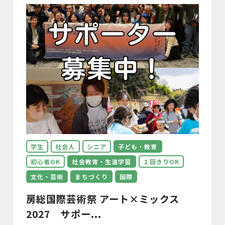
学生
社会人
シニア
子ども・教育
初心者OK
社会教育・生涯学習
１回きりOK
文化・芸術
まちづくり
国際
房総国際芸術祭 アート×ミックス
2027 サポー...