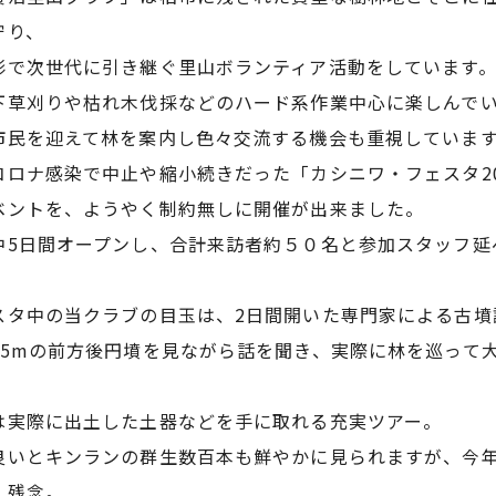
守り、
形で次世代に引き継ぐ里山ボランティア活動をしています
下草刈りや枯れ木伐採などのハード系作業中心に楽しんで
市民を迎えて林を案内し色々交流する機会も重視していま
コロナ感染で中止や縮小続きだった「カシニワ・フェスタ2
ベントを、ようやく制約無しに開催が出来ました。
中5日間オープンし、合計来訪者約５０名と参加スタッフ延
スタ中の当クラブの目玉は、2日間開いた専門家による古墳
35mの前方後円墳を見ながら話を聞き、実際に林を巡って
は実際に出土した土器などを手に取れる充実ツアー。
良いとキンランの群生数百本も鮮やかに見られますが、今年
、残念。