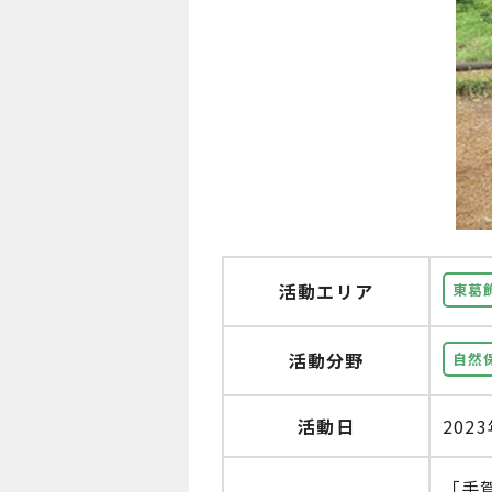
活動エリア
東葛
活動分野
自然
活動日
202
「手