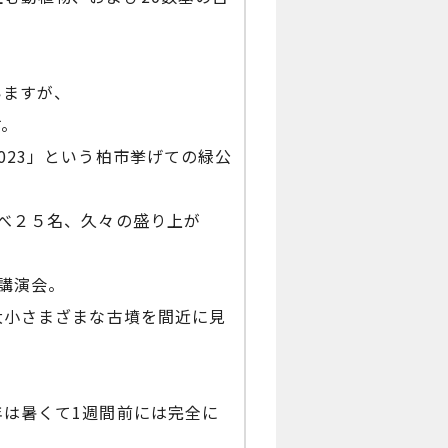
。
いますが、
す。
023」という柏市挙げての緑公
べ２５名、久々の盛り上が
講演会。
大小さまざまな古墳を間近に見
は暑くて1週間前には完全に