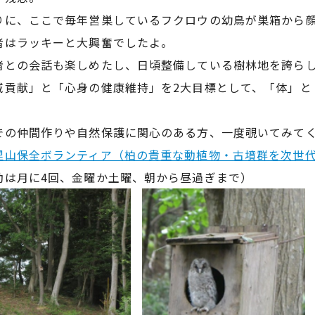
りに、ここで毎年営巣しているフクロウの幼鳥が巣箱から
者はラッキーと大興奮でしたよ。
者との会話も楽しめたし、日頃整備している樹林地を誇ら
域貢献」と「心身の健康維持」を2大目標として、「体」と
。
での仲間作りや自然保護に関心のある方、一度覗いてみて
里山保全ボランティア（柏の貴重な動植物・古墳群を次世
動は月に4回、金曜か土曜、朝から昼過ぎまで）