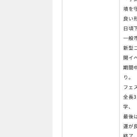
墳を
良い
日頃
一般
新型
開イ
期間
り。
フェ
全長
学、
最後
運が
終了