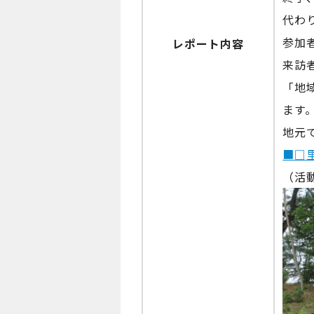
代わ
参加
レポート内容
来訪
「地
ます
地元
■□
（活