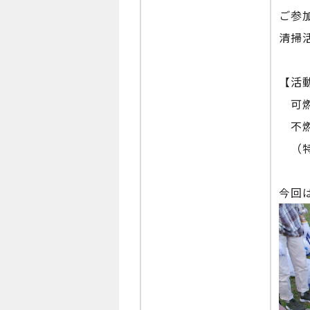
ご参
清掃
【活
可燃ゴ
不燃ゴ
（特記
今回