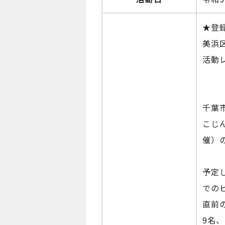
★登
美浜
活動
千葉
こじ
催）
予定
での
直前
9名