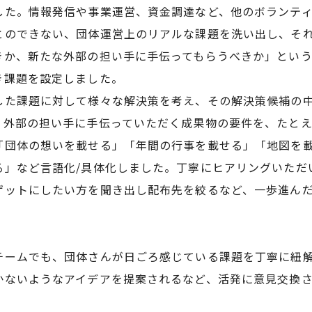
した。情報発信や事業運営、資金調達など、他のボランテ
とのできない、団体運営上のリアルな課題を洗い出し、そ
きか、新たな外部の担い手に手伝ってもらうべきか」とい
き課題を設定しました。
した課題に対して様々な解決策を考え、その解決策候補の
、外部の担い手に手伝っていただく成果物の要件を、たと
「団体の想いを載せる」「年間の行事を載せる」「地図を載
る」など言語化/具体化しました。丁寧にヒアリングいただ
ゲットにしたい方を聞き出し配布先を絞るなど、一歩進ん
チームでも、団体さんが日ごろ感じている課題を丁寧に紐
かないようなアイデアを提案されるなど、活発に意見交換