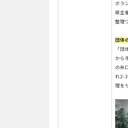
ボラ
県主
整理
団体
「団
から
の糸
れ2
理を