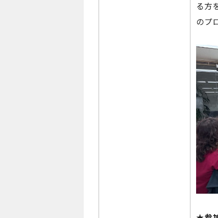
る方
のプ
★参