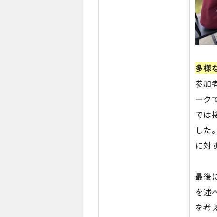
多様
参加
ーク
では
した
に対
最後
を述
を考