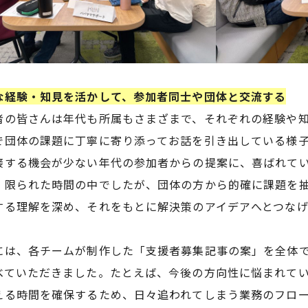
な経験・知見を活かして、参加者同士や団体と交流する
者の皆さんは年代も所属もさまざまで、それぞれの経験や
で団体の課題に丁寧に寄り添ってお話を引き出している様
接する機会が少ない年代の参加者からの提案に、喜ばれて
。限られた時間の中でしたが、団体の方から的確に課題を
する理解を深め、それをもとに解決策のアイデアへとつな
には、各チームが制作した「支援者募集記事の案」を全体
べていただきました。たとえば、今後の方向性に悩まれて
える時間を確保するため、日々追われてしまう業務のフロ