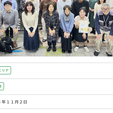
エリア
他
６年１１月２日