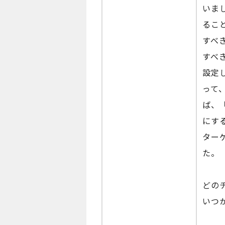
いま
るこ
すべ
すべ
設定
って
ば、
にす
ター
た。
どの
いつ