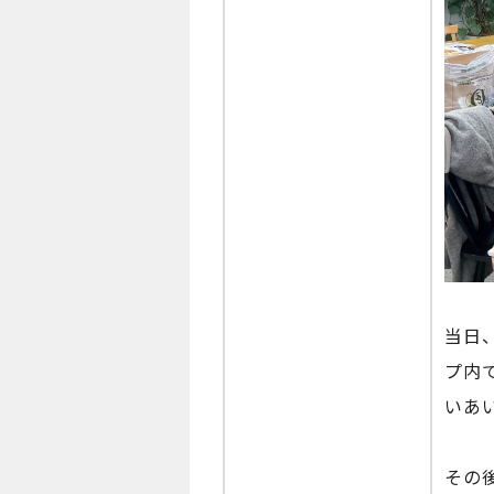
当日
プ内
いあ
その