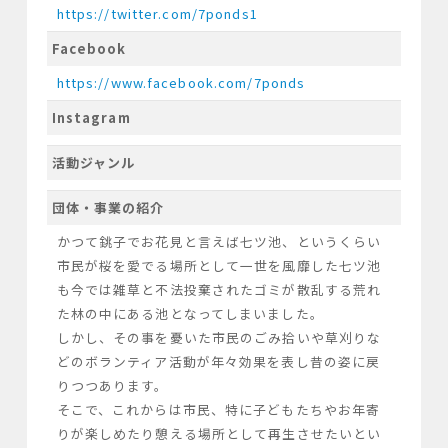
https://twitter.com/7ponds1
Facebook
https://www.facebook.com/7ponds
Instagram
活動ジャンル
団体・事業の紹介
かつて銚子でお花見と言えば七ツ池、というくらい
市民が桜を愛でる場所として一世を風靡した七ツ池
も今では雑草と不法投棄されたゴミが散乱する荒れ
た林の中にある池となってしまいました。

しかし、その事を憂いた市民のごみ拾いや草刈りな
どのボランティア活動が年々効果を表し昔の姿に戻
りつつあります。

そこで、これからは市民、特に子どもたちやお年寄
りが楽しめたり憩える場所として再生させたいとい