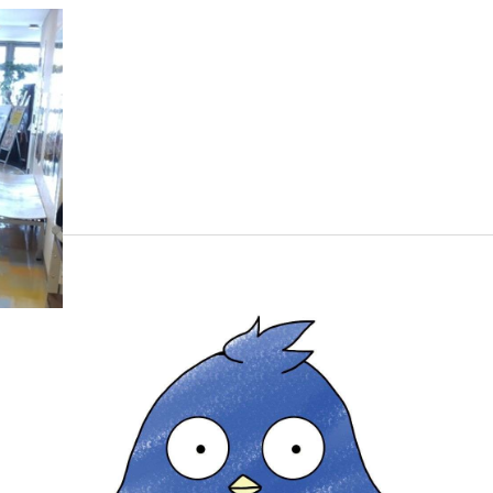
償ボラ
代市）
～2回程