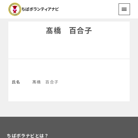
髙橋 百合子
氏名
髙橋 百合子
ちばボラナビとは？