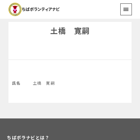
土橋 寛嗣
氏名
土橋 寛嗣
ちばボラナビとは？