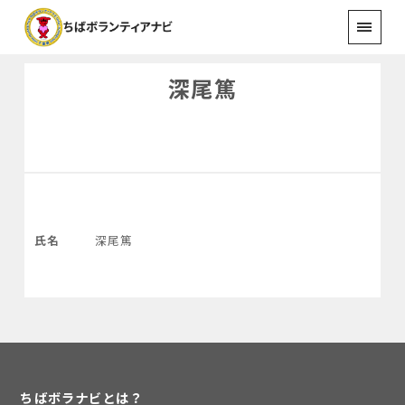
深尾篤
氏名
深尾篤
ちばボラナビとは？