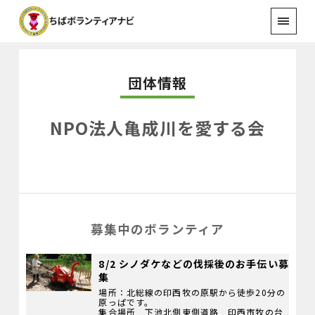
団体情報
NPO法人亀成川を愛する会
募集中のボランティア
8/2 シノダケなどの伐採後のお手伝い募
集
場所：北総線の印西牧の原駅から徒歩20分の
原っぱです。
集合場所 下池北側東側道路 印西市牧の台