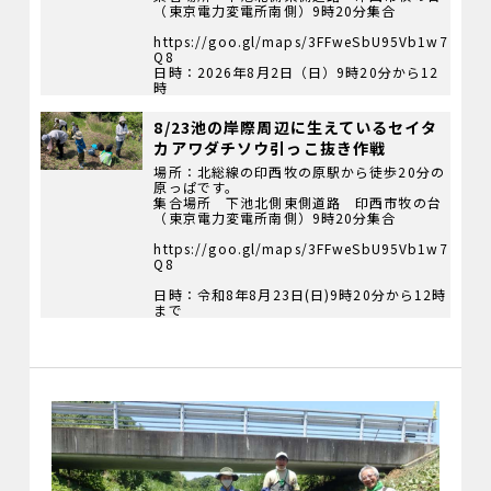
（東京電力変電所南側）9時20分集合
https://goo.gl/maps/3FFweSbU95Vb1w7
Q8
日時：2026年8月2日（日）9時20分から12
時
8/23池の岸際周辺に生えているセイタ
カアワダチソウ引っこ抜き作戦
場所：北総線の印西牧の原駅から徒歩20分の
原っぱです。
集合場所 下池北側東側道路 印西市牧の台
（東京電力変電所南側）9時20分集合
https://goo.gl/maps/3FFweSbU95Vb1w7
Q8
日時：令和8年8月23日(日)9時20分から12時
まで