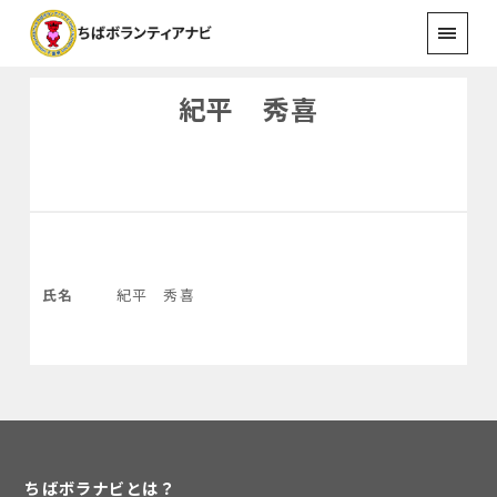
紀平 秀喜
氏名
紀平 秀喜
ちばボラナビとは？