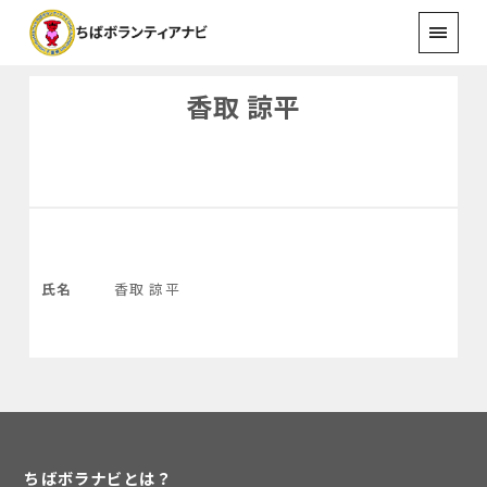
香取 諒平
氏名
香取 諒平
ちばボラナビとは？