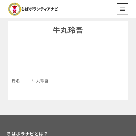
牛丸玲吾
氏名
牛丸玲吾
ちばボラナビとは？