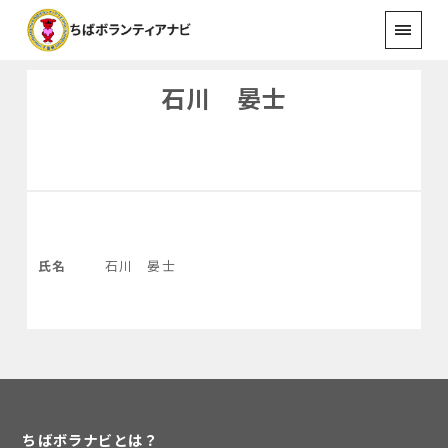
石川 晏士
氏名
石川 晏士
ちばボラナビとは？