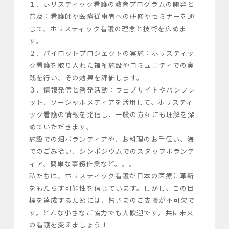
１．ホリスティック看護の教育プログラムの開発と
普及：看護師や医療従事者への研修やセミナーを通
じて、ホリスティック看護の理念と技術を広めま
す。

２．パイロットプロジェクトの実施：ホリスティッ
ク看護を取り入れた福祉施設やコミュニティでの実
践を行い、その効果を評価します。

３．情報発信と啓発活動：ウェブサイトやパンフレ
ット、ソーシャルメディアを活用して、ホリスティ
ック看護の情報を発信し、一般の方々にも理解を深
めていただきます。

施設での畑ボランティアや、お料理のお手伝い、海
でのごみ拾い、シンポジウムでのスタッフボランテ
ィア、簡単な事務作業など。。。

私たちは、ホリスティック看護が日本の医療に革新
をもたらす可能性を信じています。しかし、この目
標を達成するためには、皆さまのご支援が不可欠で
す。どんな小さなご協力でも大歓迎です。共に未来
の看護を変えましょう！