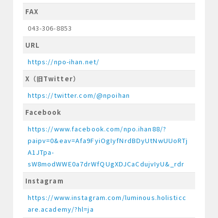
FAX
043-306-8853
URL
https://npo-ihan.net/
X（旧Twitter）
https://twitter.com/@npoihan
Facebook
https://www.facebook.com/npo.ihan88/?
paipv=0&eav=Afa9FyiOgIyfNrdBDyUtNwUUoRTj
A1JTpa-
sW8modWWE0a7drWfQUgXDJCaCdujvIyU&_rdr
Instagram
https://www.instagram.com/luminous.holisticc
are.academy/?hl=ja