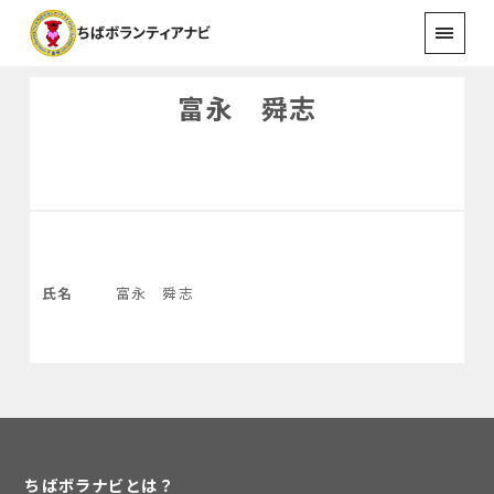
富永 舜志
氏名
富永 舜志
ちばボラナビとは？