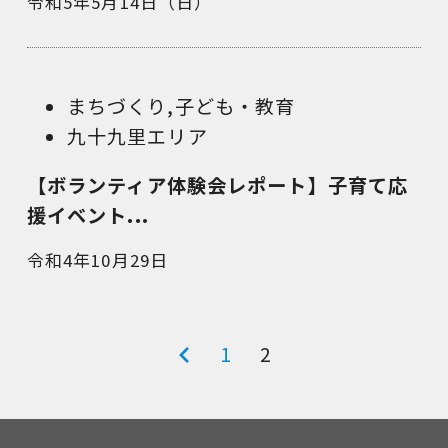
令和5年5月14日（日）
まちづくり
,
子ども・教育
九十九里エリア
【ボランティア体験会レポート】子育て応
援イベント...
令和4年10月29日
投
前
1
2
稿
の
ナ
ペ