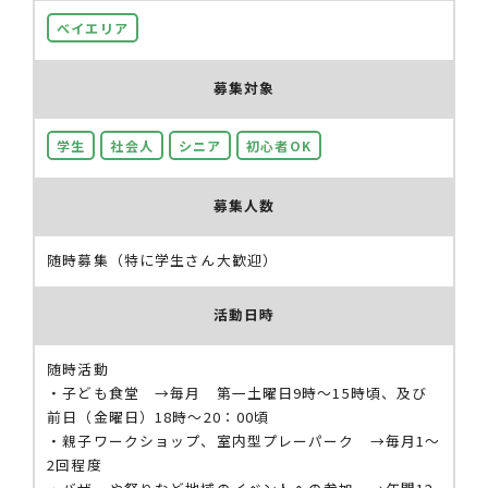
ベイエリア
募集対象
学生
社会人
シニア
初心者OK
募集人数
随時募集（特に学生さん大歓迎）
活動日時
随時活動
・子ども食堂 →毎月 第一土曜日9時〜15時頃、及び
前日（金曜日）18時〜20：00頃
・親子ワークショップ、室内型プレーパーク →毎月1〜
2回程度