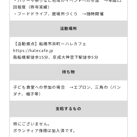
・バザーや祭りなど地域のイベントへの参加 →年間12
回程度（昨年実績）
・フードドライブ、居場所づくり →随時開催
活動場所
【活動拠点】船橋市浜町ーハレカフェ
https://halecafe.jp
南船橋駅徒歩15分、京成大神宮下駅徒歩5分
持ち物
子ども食堂への参加の場合 →エプロン、三角巾（バン
ダナ、帽子等）
支給するもの
特にございません。
ボランティア保険は加入済です。