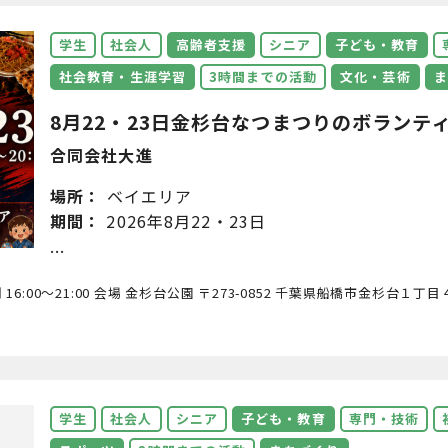
学生
社会人
高齢者支援
シニア
子ども・教育
社会教育・生涯学習
3時間までの活動
文化・芸術
ま
8月22・23日金杉台なつまつりのボランティア
合同会社大進
場所：
ベイエリア
期間：
2026年8月22・23日
...
16:00～21:00 会場 金杉台公園 〒273-0852 千葉県船橋市金杉台１丁
学生
社会人
シニア
子ども・教育
専門・技術