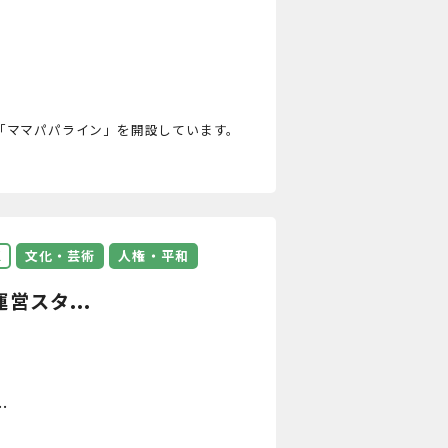
「ママパパライン」を開設しています。
K
文化・芸術
人権・平和
営スタ...
.