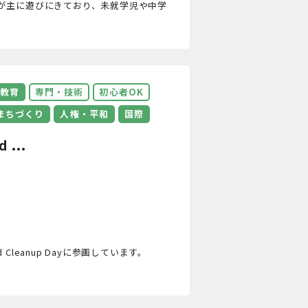
生が主に遊びにきており、未就学児や中学
教育
専門・技術
初心者OK
まちづくり
人権・平和
国際
...
eanup Dayに参画しています。