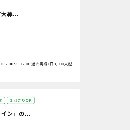
募...
：00～18：00 過去実績1日8,000人越
動
１回きりOK
ン」の...