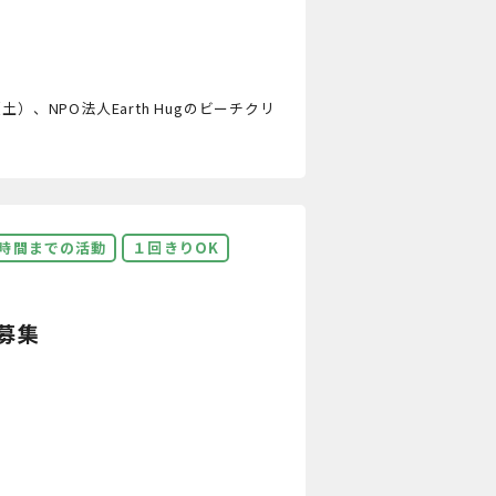
、NPO法人Earth Hugのビーチクリ
3時間までの活動
１回きりOK
募集