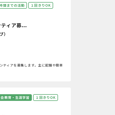
3時間までの活動
１回きりOK
ィア募...
ブ）
ランティアを募集します。主に配膳や簡単
社会教育・生涯学習
１回きりOK