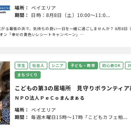
場所：
ベイエリア
期間：
日時：8月8日（土）10:00～11:0...
がる幕張の浜で、気持ちの良い一日を一緒に過ごしませんか？ 8月8日（土）
イオン「幸せの黄色いレシートキャンペーン」…
学生
社会人
シニア
子ども・教育
初心者OK
まちづくり
こどもの第3の居場所 見守りボランティア
ＮＰＯ法人ＰｅＣｏまんまぁる
場所：
ベイエリア
期間：
毎週木曜日15時～17時「こどもカフェ柏...