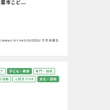
市こど...
-b-t.net/cbt2026/ かき氷店な
ア
子ども・教育
専門・技術
の活動
１回きりOK
文化・芸術