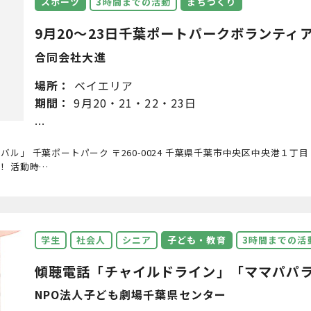
スポーツ
3時間までの活動
まちづくり
9月20～23日千葉ポートパークボランティア大
合同会社大進
場所：
ベイエリア
期間：
9月20・21・22・23日
...
バル」 千葉ポートパーク 〒260-0024 千葉県千葉市中央区中央港１丁目 10
！ 活動時…
学生
社会人
シニア
子ども・教育
3時間までの活
傾聴電話「チャイルドライン」「ママパパライ
NPO法人子ども劇場千葉県センター