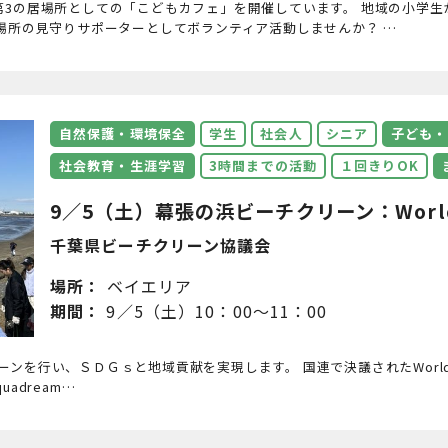
第3の居場所としての「こどもカフェ」を開催しています。 地域の小学
居場所の見守りサポーターとしてボランティア活動しませんか？ …
自然保護・環境保全
学生
社会人
シニア
子ども・
社会教育・生涯学習
3時間までの活動
１回きりOK
9／5（土）幕張の浜ビーチクリーン：World 
千葉県ビーチクリーン協議会
場所：
ベイエリア
期間：
9／5（土）10：00～11：00
を行い、ＳＤＧｓと地域貢献を実現します。 国連で決議されたWorld Cl
aquadream…