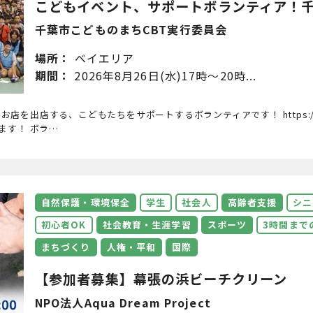
こどもイベント、サポートボランティア！千葉
千葉市こどものまちCBT実行委員会
場所：
ベイエリア
期間：
2026年8月26日(水)17時〜20時...
店を出店する、こどもたちをサポートするボランティアです！ https://www.c
ます！ ボラ…
自然保護・環境保全
学生
社会人
高齢者支援
シニ
初心者OK
社会教育・生涯学習
スポーツ
3時間まで
まちづくり
人権・平和
国際
【参加者募集】幕張の浜ビーチクリーン
NPO法人Aqua Dream Project