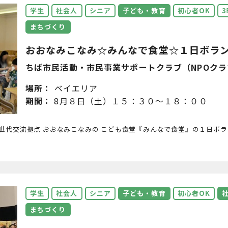
学生
社会人
シニア
子ども・教育
初心者OK
まちづくり
おおなみこなみ☆みんなで食堂☆１日ボランテ
ちば市民活動・市民事業サポートクラブ（NPOクラ
場所：
ベイエリア
期間：
8月８日（土）１５：３０～１８：００
世代交流拠点 おおなみこなみの こども食堂『みんなで食堂』の１日ボ
学生
社会人
シニア
子ども・教育
初心者OK
まちづくり