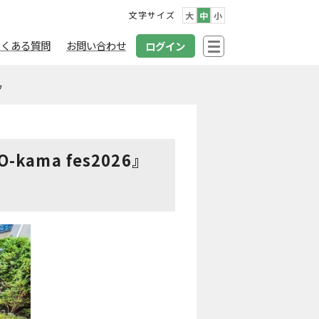
文字サイズ
大
中
小
よくある質問
お問い合わせ
ログイン
フ
ama fes2026』