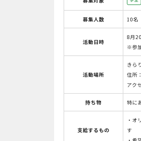
募集対象
募集人数
10
8月2
活動日時
※参
きら
活動場所
住所：
アク
持ち物
特に
・オ
支給するもの
す
・希