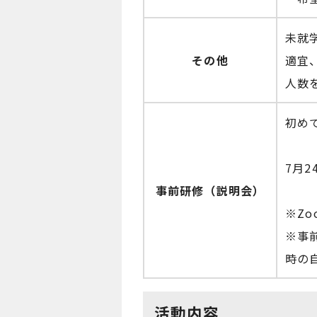
未就
その他
適宜
人数
初め
7月2
事前研修（説明会）
※Z
※事
時の
活動内容