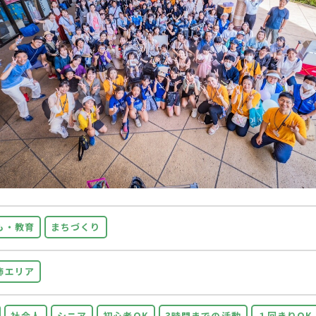
も・教育
まちづくり
飾エリア
社会人
シニア
初心者OK
3時間までの活動
１回きりOK