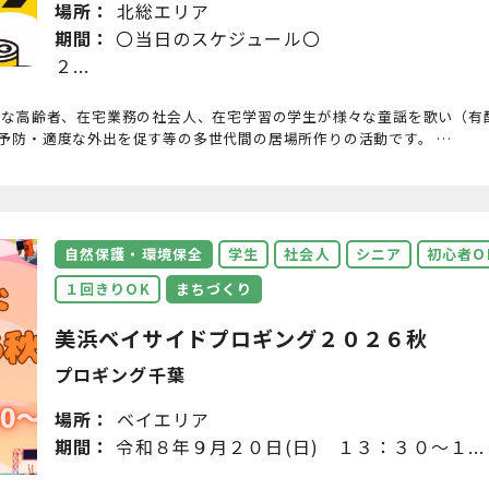
場所：
北総エリア
期間：
〇当日のスケジュール〇
２...
ちな高齢者、在宅業務の社会人、在宅学習の学生が様々な童謡を歌い（有
予防・適度な外出を促す等の多世代間の居場所作りの活動です。 …
自然保護・環境保全
学生
社会人
シニア
初心者O
１回きりOK
まちづくり
美浜ベイサイドプロギング２０２６秋
プロギング千葉
場所：
ベイエリア
期間：
令和８年９月２０日(日) １３：３０～１...