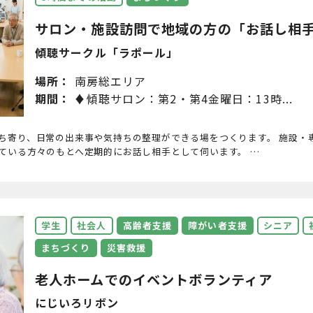
サロン・施設訪問で地域の方の「お話し相手に
傾聴サークル「ラポール」
場所：
南房総エリア
期間：
♦︎傾聴サロン：第2・第4金曜日：13時...
ち寄り、日常の出来事や気持ちの整理ができる場をつくります。 施設・
ている方々のもとへ定期的にお話し相手として伺います。 …
学生
社会人
高齢者支援
障がい者支援
シニア
まちづくり
災害救援
老人ホームでのイベントボランティア
にじいろリボン