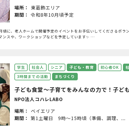
場所：
東葛飾エリア
期間：
令和8年10月頃予定
今年10月頃に、老人ホームで開催予定のイベントをお手伝いしてくださるボラ
マンスや、ワークショップなどを予定しています✨ …
学生
社会人
シニア
子ども・教育
初心者OK
3時間までの活動
まちづくり
子ども食堂～子育てをみんなの力で！子どもた
NPO法人コハレLABO
場所：
ベイエリア
期間：
第1土曜日 9時〜15時頃（準備、調理、...