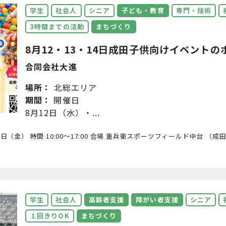
学生
社会人
シニア
子ども・教育
専門・技術
3時間までの活動
まちづくり
8月12・13・14日成田子供向けイベントのボ
合同会社大進
場所：
北総エリア
期間：
開催日
8月12日（水）・...
日（金） 時間 10:00～17:00 会場 重兵衛スポーツフィールド中台 （
学生
社会人
高齢者支援
障がい者支援
シニア
１回きりOK
まちづくり