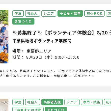
学生
社会人
シニア
子ども・教育
初心者OK
まちづくり
※募集終了※【ボランティア体験会】8/20 子
千葉県地域ボランティア事務局
場所：
東葛飾エリア
期間：
8月20日（木）9:00～17:00
達したため、募集終了となりました。 ボランティア体験会とは：はじめ
が主催するものです。この機会に一歩踏み出し、ボランティ…
学生
社会人
高齢者支援
シニア
専門・技術
初
3時間までの活動
まちづくり