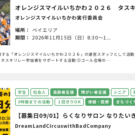
オレンジスマイルいちかわ２０２６ タスキリ
オレンジスマイルいちかわ実行委員会
場所：
ベイエリア
期間：
2026年11月15日（日）8:30～1...
で開催する「オレンジスマイルいちかわ２０２６」の運営スタッフとして活
、タスキリレー参加者をサポートする活動 ②ゴール会場の…
学生
社会人
高齢者支援
障がい者支援
シニア
3時間までの活動
１回きりOK
保健・医療
まちづく
【募集日09/01】らくなりサロン なりたいきい
DreamLandCircuswithBadCompany