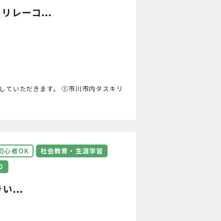
レーコ...
動していただきます。 ①市川市内タスキリ
初心者OK
社会教育・生涯学習
り
...