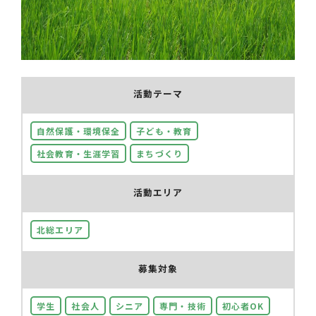
活動テーマ
自然保護・環境保全
子ども・教育
社会教育・生涯学習
まちづくり
活動エリア
北総エリア
募集対象
学生
社会人
シニア
専門・技術
初心者OK